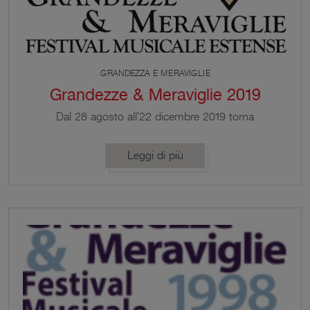
GRANDEZZA E MERAVIGLIE
Grandezze & Meraviglie 2019
Dal 28 agosto all’22 dicembre 2019 torna
Grandezze & Meraviglie Festival Musicale Estense,
che compie 22 anni. La musica antica, risuonerà in
Leggi di più
luoghi storici suggestivi di Modena, Sassuolo,
Vignola, Ferrara e nei territori montani di Zocca,
Pavullo e Montese.