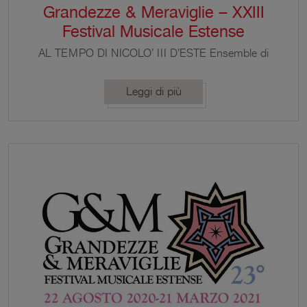
Grandezze & Meraviglie – XXIII
Festival Musicale Estense
AL TEMPO DI NICOLO’ III D’ESTE Ensemble di
musica medievale laReverdie Claudia Caffagni voce,
liuto Livia Caffagni voce, viella, flauto Elisabetta De
Leggi di più
Mircovich voce, viella, ribeca Doron David Sherwin
voce, cornetto, tamburello A conclusione della
ventitreesima edizione del Festival Musicale
Estense, Grandezze & Meraviglie ha pubblicato il
concerto a porte chiuse registrato nella sala
Contrari […]