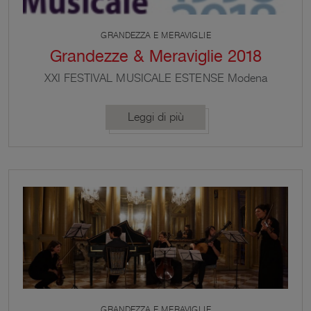
GRANDEZZA E MERAVIGLIE
Grandezze & Meraviglie 2018
XXI FESTIVAL MUSICALE ESTENSE Modena
Ferrara Sassuolo Vignola Zocca Castagneto
Semelano I concerti a VIGNOLA La Sala dei
Leggi di più
Contrari nella Rocca di Vignola ospita tre concerti
della rassegna Giovedì 27 settembre ore 21 Vignola
Rocca ALLA VENEZIANA D. Castello, J. H.
Schmelzer, J. Ph. Ramaeu, J. M. Leclair Gregorio
Carraro flauti; Gabriele Pro violino […]
GRANDEZZA E MERAVIGLIE