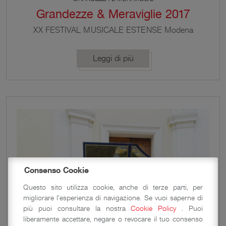
Grandezze & Meraviglie 2017
XX FESTIVAL MUSICALE ESTENSE Modena
Ferrara Sassuolo Vignola Villa Sorra Zocca &
Semelano Grandezze & Meraviglie Festival
Leggi di più
Musicale Estense celebra quest’anno a Modena
città e provincia e a Ferrara i vent’anni di attività,
fedele alla musica antica e barocca estense, italiana
ed europea. Dal 1998 a oggi Grandezze &
Meraviglie ha proposto quasi cinquecento fra […]
Consenso Cookie
Questo sito utilizza cookie, anche di terze parti, per
migliorare l'esperienza di navigazione. Se vuoi saperne di
più puoi consultare la nostra
Cookie Policy
. Puoi
liberamente accettare, negare o revocare il tuo consenso