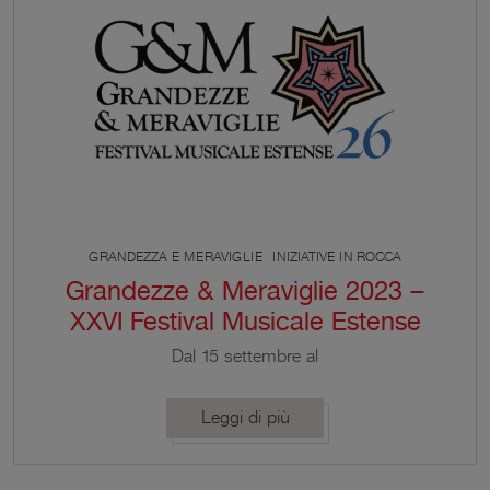
esibiscono ogni anno, rende il Festival unico […]
GRANDEZZA E MERAVIGLIE
INIZIATIVE IN ROCCA
Grandezze & Meraviglie 2023 –
XXVI Festival Musicale Estense
Dal 15 settembre al
5 novembre 2023 torna Grandezze & Meraviglie –
Festival Musicale Estense, giunto quest’anno alla
Leggi di più
sua 26esima edizione. Grandezze & Meraviglie è da
sempre impegnato nella promozione del repertorio
musicale antico e barocco, con una predilezione