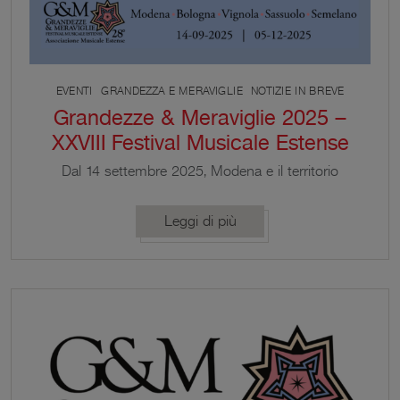
EVENTI
GRANDEZZA E MERAVIGLIE
NOTIZIE IN BREVE
Grandezze & Meraviglie 2025 –
XXVIII Festival Musicale Estense
Dal 14 settembre 2025, Modena e il territorio
circostante si preparano ad accogliere la 28ª
edizione di “Grandezze & Meraviglie – Festival
Leggi di più
Musicale Estense”, un appuntamento che da quasi
tre decenni incanta il pubblico e arricchisce il
panorama culturale italiano. Riconosciuto come
il più longevo festival di musica antica dell’Emilia-
Romagna e unico nel suo genere per la dedizione
alla […]