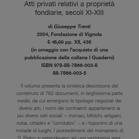
Atti privati relativi a proprietà
fondiarie, secoli XI-XIII
di
Giuseppe Trenti
2004, Fondazione di Vignola
€ 15,00
pp. XII, 436
(in omaggio con l’acquisto di una
pubblicazione della collana I Quaderni)
ISBN 978-88-7866-003-8
88-7866-003-5
Il volume presenta la sintetica descrizione del
contenuto di 762 documenti, in larghissima parte
inediti, da cui emergono le tipologie negoziali dei
diversi atti, i nomi dei contraenti appartenenti ai
più diversi ceti sociali – monaci, bifolchi, artigiani,
notai, cittadini e “comitatini” -, e i toponimi di una
miriade di luoghi. I possedimenti del monastero di
S. Pietro si estendevano ad una vastissima area,