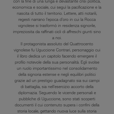
con la fine di una lunga e devastante crisi politica,
economica e sociale, cui seguì la pacificazione e la
nascita di tutto il territorio. Lettere, atti notarili,
regesti narrano l’epoca d’oro in cui la Rocca
vignolese si trasformò in residenza signorile,
impreziosita da raffinati cicli di affreschi giunti sino
a noi.
Il protagonista assoluto del Quattrocento
vignolese fu Uguccione Contrari, personaggio cui
il libro dedica un capitolo facendo emergere il
profilo notevole della sua personalità. Egli svolse
un ruolo importantissimo nel consolidamento
della signoria estense e negli equilibri politici
grazie ad un prestigio guadagnato sia sui campi
di battaglia, sia nell’esercizio accorto della
diplomazia. Seguendo le vicende personali e
pubbliche di Uguccione, sono stati scoperti
documenti il cui contenuto supera i confini della
storia locale, gettando nuova luce sulla storia