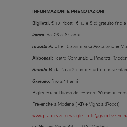
INFORMAZIONI E PRENOTAZIONI
Biglietti
: € 13 (ridotti: € 10 e € 5) gratuito fino 
Intero
:
dai 26 ai 64 anni
Ridotto A
:
oltre i 65 anni, soci Associazione M
Abbonati:
Teatro Comunale L. Pavarotti (Modena
Ridotto B
: dai 15 ai 25 anni, studenti universitari
Gratuito
:
fino a 14 anni
Biglietteria sul luogo dei concerti 30 minuti prima
Prevendite a Modena (IAT) e Vignola (Rocca)
www.grandezzemeraviglie.it
info@grandezzemerav
via Nazario Sauro 54 – 41121 Modena