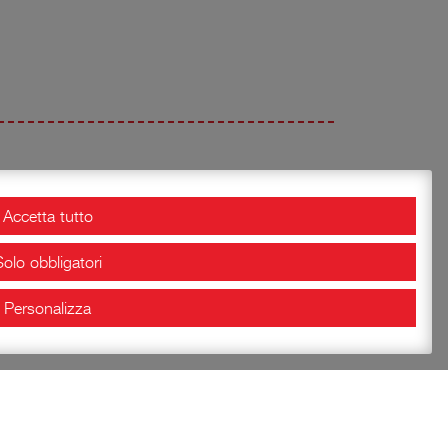
Accetta tutto
Solo obbligatori
e
Tweet
Pin it
Personalizza
 2020 – XXIII Festival Musicale
Estense