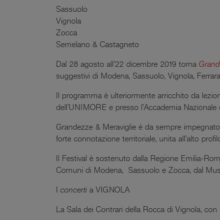
Sassuolo
Vignola
Zocca
Semelano & Castagneto
Dal 28 agosto all’22 dicembre 2019 torna
Grand
suggestivi di Modena, Sassuolo, Vignola, Ferrara
Il programma è ulteriormente arricchito da lezio
dell’UNIMORE e presso l’Accademia Nazionale di 
Grandezze & Meraviglie è da sempre impegnato n
forte connotazione territoriale, unita all’alto pro
Il Festival è sostenuto dalla Regione Emilia-R
Comuni di Modena, Sassuolo e Zocca, dal Museo C
I
concerti
a VIGNOLA
La Sala dei Contrari della Rocca di Vignola, con 