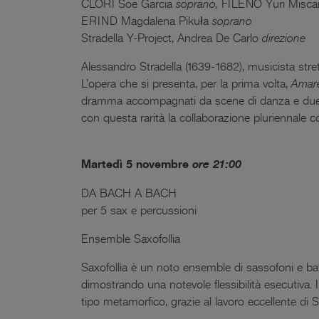
CLORI Soe Garcia
soprano,
FILENO Yuri Misca
ERIND Magdalena Pikuła
soprano
Stradella Y-Project, Andrea De Carlo
direzione
Alessandro Stradella (1639-1682), musicista stre
L’opera che si presenta, per la prima volta,
Amare
dramma accompagnati da scene di danza e duelli.
con questa rarità la collaborazione pluriennale co
Martedì 5 novembre
ore 21:00
DA BACH A BACH
per 5 sax e percussioni
Ensemble Saxofollia
Saxofollia è un noto ensemble di sassofoni e ba
dimostrando una notevole flessibilità esecutiva
tipo metamorfico, grazie al lavoro eccellente di S