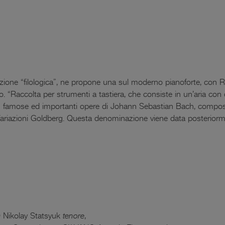
uzione “filologica”, ne propone una sul moderno pianoforte, con 
o. “Raccolta per strumenti a tastiera, che consiste in un’aria con
più famose ed importanti opere di Johann Sebastian Bach, compos
i Variazioni Goldberg. Questa denominazione viene data posterior
Nikolay Statsyuk
tenore
,