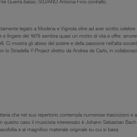
nte Guerra
basso
, SILVANO Antonia Fino
contralto,
ttamente legato a Modena e Vignola oltre ad aver scritto celebre 
 e fingere
del 1676 sembra quasi un motto di vita e offre: amore,
 Ci mostra gli abissi del potere e della passione nell’alta socie
n lo Stradella Y-Project diretto da Andrea de Carlo, in collaborazio
tteria che nel suo repertorio contempla numerose trascrizioni e a
. In questo caso il musicista interessato è Johann Sebastian Bach
axofollia e al magnifico materiale originale su cui si basa.