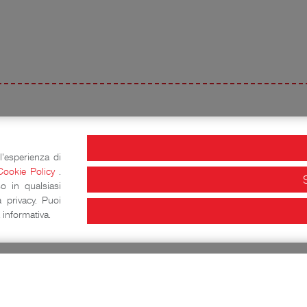
2019
l'esperienza di
Cookie Policy
.
Shar
o in qualsiasi
 privacy. Puoi
informativa.
Grandezze & Meraviglie