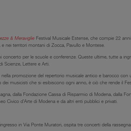
ezze & Meraviglie
Festival Musicale Estense, che compie 22 anni. 
 e nei territori montani di Zocca, Pavullo e Montese.
ni concerto per le scuole e conferenze. Queste ultime, tutte a in
Scienze, Lettere e Arti.
ella promozione del repertorio musicale antico e barocco con un
filo dei musicisti che si esibiscono ogni anno, è ciò che rende il F
omagna, dalla Fondazione Cassa di Risparmio di Modena, dalla Fo
ivico d’Arte di Modena e da altri enti pubblici e privati.
ingresso in Via Ponte Muratori, ospita tre concerti della rassegna