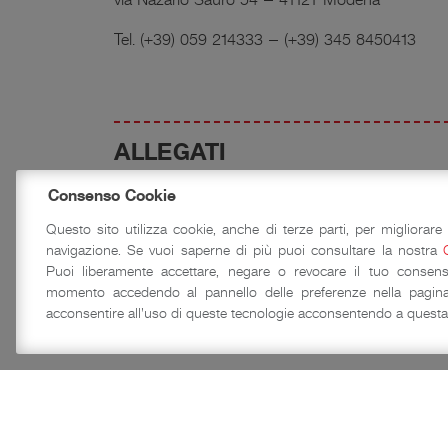
Tel. (+39) 059 214333 – (+39) 345 8450413
ALLEGATI
Programma Grandezze & Meraviglie 
Consenso Cookie
Questo sito utilizza cookie, anche di terze parti, per migliorare 
navigazione. Se vuoi saperne di più puoi consultare la nostra
Puoi liberamente accettare, negare o revocare il tuo consens
momento accedendo al pannello delle preferenze nella pagina
acconsentire all'uso di queste tecnologie acconsentendo a questa 
Grandezze & Meraviglie 2018