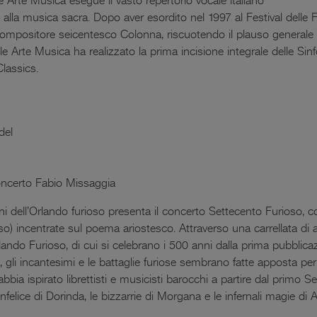
 alla musica sacra. Dopo aver esordito nel 1997 al Festival delle 
compositore seicentesco Colonna, riscuotendo il plauso generale de
Arte Musica ha realizzato la prima incisione integrale delle Sinf
Classics.
del
certo Fabio Missaggia
i dell’Orlando furioso presenta il concerto Settecento Furioso, 
so) incentrate sul poema ariostesco. Attraverso una carrellata di 
lando Furioso, di cui si celebrano i 500 anni dalla prima pubblica
ie, gli incantesimi e le battaglie furiose sembrano fatte apposta per
ia ispirato librettisti e musicisti barocchi a partire dal primo S
infelice di Dorinda, le bizzarrie di Morgana e le infernali magie di