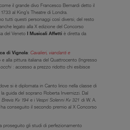
, come il grande divo Francesco Bernardi detto il
 1733 al King’s Theatre di Londra.
o tutti questi personaggi così diversi; del resto
 è anche legato alla X edizione del Concorso
cca del Veneto
I Musicali Affetti
è diretta da
ca di Vignola
:
Cavalieri, viandanti e
 e alla pittura italiana del Quattrocento (Ingresso
i occhi
: accesso a prezzo ridotto chi esibisce
dove si è diplomata in Canto lirico nella classe di
la guida del soprano Roberta Invernizzi. Dal
a
Brevis Kv 194
e i
Vespri Solenni Kv 321
di W. A.
6 ha conseguito il secondo premio al X Concorso
a proseguito gli studi di perfezionamento