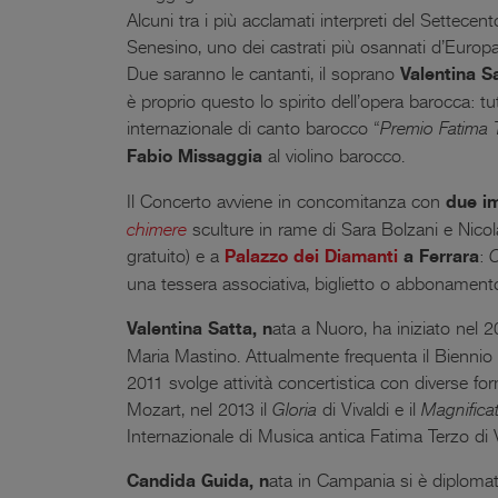
Alcuni tra i più acclamati interpreti del Settece
Senesino, uno dei castrati più osannati d’Europ
Due saranno le cantanti, il soprano
Valentina S
è proprio questo lo spirito dell’opera barocca: t
internazionale di canto barocco “
Premio Fatima 
Fabio Missaggia
al violino barocco.
Il Concerto avviene in concomitanza con
due im
chimere
sculture in rame di Sara Bolzani e Nicola
gratuito) e a
Palazzo dei Diamanti
a Ferrara
:
O
una tessera associativa, biglietto o abbonament
Valentina Satta, n
ata a Nuoro, ha iniziato nel 2
Maria Mastino. Attualmente frequenta il Biennio 
2011 svolge attività concertistica con diverse f
Mozart, nel 2013 il
Gloria
di Vivaldi e il
Magnifica
Internazionale di Musica antica Fatima Terzo di 
Candida Guida, n
ata in Campania si è diplomat