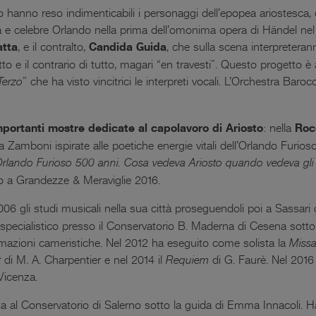
nto hanno reso indimenticabili i personaggi dell’epopea ariostesca
a e celebre Orlando nella prima dell’omonima opera di Händel nel
atta
, e il contralto,
Candida Guida
, che sulla scena interpreterann
utto e il contrario di tutto, magari “en travesti”. Questo progetto
Terzo
” che ha visto vincitrici le interpreti vocali. L’Orchestra Baro
portanti mostre dedicate al capolavoro di Ariosto
: nella
Roc
 Zamboni ispirate alle poetiche energie vitali dell’Orlando Furioso
rlando Furioso 500 anni. Cosa vedeva Ariosto quando vedeva gl
o a Grandezze & Meraviglie 2016.
006 gli studi musicali nella sua città proseguendoli poi a Sassari 
specialistico presso il Conservatorio B. Maderna di Cesena sotto 
ormazioni cameristiche. Nel 2012 ha eseguito come solista la
Miss
t
di M. A. Charpentier e nel 2014 il
Requiem
di G. Faurè. Nel 201
Vicenza.
a al Conservatorio di Salerno sotto la guida di Emma Innacoli. H