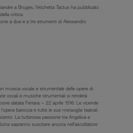
Fiandre a Bruges, l’etichetta Tactus ha pubblicato
lla critica.
onie a due e a tre strumenti di Alessandro
con musica vocale e strumentale delle opere di
arie vocali e musiche strumentali si renderà
zione datata Ferrara – 22 aprile 1516. Le vicende
 l’opera barocca e tutte le sue meraviglie teatrali.
eicento. La turbinosa passione tra Angelica e
 Alcina sapranno suscitare ancora nell’ascoltatore