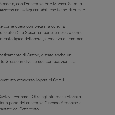
tradella, con l’Ensemble Arte Musica. Si tratta
ntasticus
agli adagi cantabili, che fanno di queste
 nate come opera completa ma ognuna
e di oratori (“La Susanna” per esempio), o come
ontrasto tipico dell’opera (alternanza di frammenti
cificamente di Oratori, è stato anche un
rto Grosso in diverse sue composizioni sia
rattutto attraverso l’opera di Corelli.
stav Leonhardt. Oltre agli strumenti storici a
 fatto parte dell’ensemble Giardino Armonico e
cantate del Settecento.