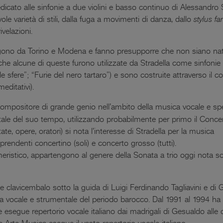
ato alle sinfonie a due violini e basso continuo di Alessandro S
ole varietà di stili, dalla fuga a movimenti di danza, dallo
stylus fa
velazioni.
vengono da Torino e Modena e fanno presupporre che non siano
o che alcune di queste furono utilizzate da Stradella come sinfoni
 sfere”; “Furie del nero tartaro”) e sono costruite attraverso il c
editativi).
ompositore di grande genio nell’ambito della musica vocale e spe
ale del suo tempo, utilizzando probabilmente per primo il Conce
ate, opere, oratori) si nota l’interesse di Stradella per la musica
endenti concertino (soli) e concerto grosso (tutti).
meristico, appartengono al genere della Sonata a trio oggi nota sop
clavicembalo sotto la guida di Luigi Ferdinando Tagliavini e di Gu
ica vocale e strumentale del periodo barocco. Dal 1991 al 1994 ha
 esegue repertorio vocale italiano dai madrigali di Gesualdo alle 
Arte Musica esegue il vasto repertorio vocale italiano