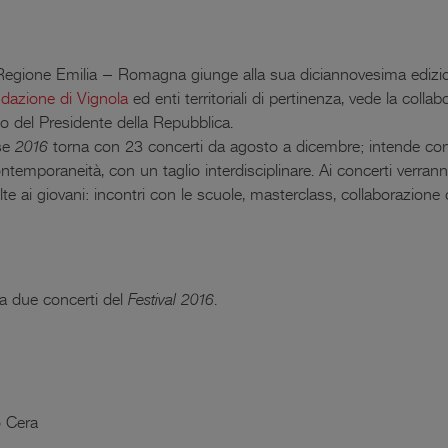
lla Regione Emilia – Romagna giunge alla sua diciannovesima edi
dazione di Vignola
ed enti territoriali di pertinenza, vede la collabo
ato del Presidente della Repubblica.
se
2016
torna con 23 concerti da agosto a dicembre; intende cont
contemporaneità, con un taglio interdisciplinare. Ai concerti verran
olte ai giovani: incontri con le scuole, masterclass, collaborazione 
a due concerti del
Festival 2016
.
 Cera