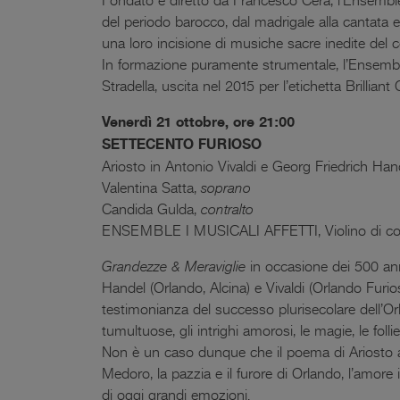
del periodo barocco, dal madrigale alla cantata e
una loro incisione di musiche sacre inedite del 
In formazione puramente strumentale, l’Ensemble 
Stradella, uscita nel 2015 per l’etichetta Brilliant 
Venerdì 21 ottobre, ore 21:00
SETTECENTO FURIOSO
Ariosto in Antonio Vivaldi e Georg Friedrich Han
Valentina Satta,
soprano
Candida Gulda,
contralto
ENSEMBLE I MUSICALI AFFETTI, Violino di con
Grandezze & Meraviglie
in occasione dei 500 ann
Handel (Orlando, Alcina) e Vivaldi (Orlando Furio
testimonianza del successo plurisecolare dell’Or
tumultuose, gli intrighi amorosi, le magie, le foll
Non è un caso dunque che il poema di Ariosto abb
Medoro, la pazzia e il furore di Orlando, l’amore 
di oggi grandi emozioni.