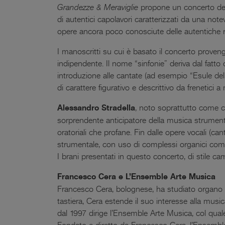
Grandezze & Meraviglie
propone un concerto dedic
di autentici capolavori caratterizzati da una notev
opere ancora poco conosciute delle autentiche ri
I manoscritti su cui è basato il concerto pro
indipendente. Il nome “sinfonie” deriva dal fatt
introduzione alle cantate (ad esempio “Esule delle
di carattere figurativo e descrittivo da frenetici a m
Alessandro Stradella
, noto soprattutto come c
sorprendente anticipatore della musica strument
oratoriali che profane. Fin dalle opere vocali (cant
strumentale, con uso di complessi organici compr
I brani presentati in questo concerto, di stile ca
Francesco Cera e L’Ensemble Arte Musica
Francesco Cera, bolognese, ha studiato organo e 
tastiera, Cera estende il suo interesse alla mus
dal 1997 dirige l’Ensemble Arte Musica, col quale
Fondato e diretto da Francesco Cera, l’Ensemble 