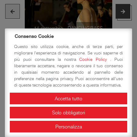
3
14 settembre - DANCINGBASS
Consenso Cookie
Questo sito utilizza cookie, anche di terze parti, per
migliorare l'esperienza di navigazione. Se vuoi saperne di
più puoi consultare la nostra
Cookie Policy
. Puoi
liberamente accettare, negare o revocare il tuo consenso
in qualsiasi momento accedendo al pannello delle
preferenze nella pagina privacy. Puoi acconsentire all'uso
CONCERTI
GRANDEZZE & MERAVIGLIE
di queste tecnologie acconsentendo a questa informativa.
ROCCA DI VIGNOLA
SALA CONTRARI
Accetta tutto
ALLEGATI
Solo obbligatori
Programma Grandezze & Meraviglie
2021
Personalizza