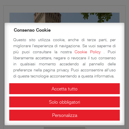
Consenso Cookie
Questo sito utilizza cookie, anche di terze parti, per
migliorare l'esperienza di navigazione. Se vuoi saperne di
più puoi consultare la nostra
Cookie Policy
. Puoi
liberamente accettare, negare o revocare il tuo consenso
in qualsiasi momento accedendo al pannello delle
preferenze nella pagina privacy. Puoi acconsentire all'uso
di queste tecnologie acconsentendo a questa informativa.
Accetta tutto
NOTIZIE IN BREVE
INVITO A PALAZZO. Sabato 10
Solo obbligatori
ottobre 2020
Personalizza