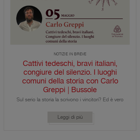
NOTIZIE IN BREVE
Cattivi tedeschi, bravi italiani,
congiure del silenzio. I luoghi
comuni della storia con Carlo
Greppi | Bussole
Sul serio la storia la scrivono i vincitori? Ed è vero
che non esistono morti di serie B? E le congiure
del silenzio, di cui spesso si parla, esistono
Leggi di più
davvero? Durante la seconda guerra mondiale i
tedeschi erano tutti nazisti e gli italiani tutti brava
gente? E dei partigiani vogliamo parlare? Cercando