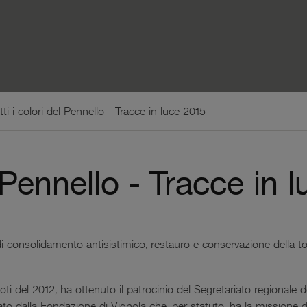
tti i colori del Pennello - Tracce in luce 2015
l Pennello - Tracce in 
di consolidamento antisistimico, restauro e conservazione della t
ti del 2012, ha ottenuto il patrocinio del Segretariato regionale del
to dalla Fondazione di Vignola che, per statuto, ha la missione di