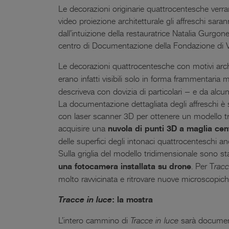
Le decorazioni originarie quattrocentesche verr
video proiezione architetturale gli affreschi saran
dall’intuizione della restauratrice Natalia Gurgo
centro di Documentazione della Fondazione di V
Le decorazioni quattrocentesche con motivi archit
erano infatti visibili solo in forma frammentar
descriveva con dovizia di particolari – e da alcu
La documentazione dettagliata degli affreschi è 
con laser scanner 3D per ottenere un modello tr
acquisire una
nuvola di punti 3D a maglia cen
delle superfici degli intonaci quattrocenteschi an
Sulla griglia del modello tridimensionale sono sta
una fotocamera installata su drone
. Per T
racc
molto ravvicinata e ritrovare nuove microscopiche
Tracce in luce
: la mostra
L’intero cammino di
Tracce in luce
sarà documen