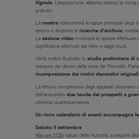
Vignola
.
L’esposizione, allestita presso la rocc
gratuito.
La
mostra
ripercorrerà le tappe principali degli 
esterni e illustrerà le
ricerche d’archivio
, media
La
sezione video
mostrerà le riprese effettuate d
significative ottenute dai rilievi e dagli studi.
Verrà inoltre illustrato lo
studio preliminare di 
restauro dei decori della torre del Pennello. Par
ricomposizione dei motivi decorativi originali
La lettura complessiva degli apparati decorativi d
dell’acquerello
due tavole dei prospetti a gra
pittorica quattrocentesca.
Un ricco calendario di eventi accompagna l
Sabato 5 settembre
Alle ore 17.30
saluto delle Autorità, a seguire diba