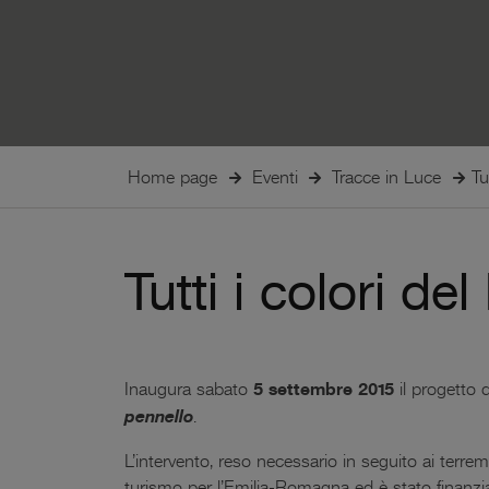
Home page
Eventi
Tracce in Luce
Tu
Tutti i colori de
Inaugura sabato
5 settembre 2015
il progetto 
pennello
.
L’intervento, reso necessario in seguito ai terremo
turismo per l’Emilia-Romagna ed è stato finanzia