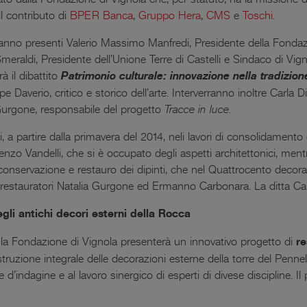
l contributo di
BPER Banca
,
Gruppo Hera
,
CMS
e
Toschi
.
saranno presenti Valerio Massimo Manfredi, Presidente della Fondaz
eraldi, Presidente dell’Unione Terre di Castelli e Sindaco di Vign
rà il dibattito
Patrimonio culturale: innovazione nella tradizion
 Daverio, critico e storico dell’arte. Interverranno inoltre Carla Di
a Gurgone, responsabile del progetto
Tracce in luce
.
 a partire dalla primavera del 2014, neli lavori di consolidamento 
cenzo Vandelli, che si è occupato degli aspetti architettonici, mentr
i conservazione e restauro dei dipinti, che nel Quattrocento decor
ai restauratori Natalia Gurgone ed Ermanno Carbonara. La ditta Can
gli antichi decori esterni della Rocca
ello, la Fondazione di Vignola presenterà un innovativo progetto di
re
costruzione integrale delle decorazioni esterne della torre del Penne
ie d’indagine e al lavoro sinergico di esperti di divese discipline. I