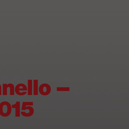
nnello –
2015