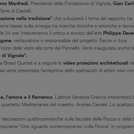
imo Manfredi
, Presidente della Fondazione di Vignola,
Gian Carl
erre di Castelli.
azione nella tradizione”
che svilupperà il tema del rapporto tra 
zione basati sulla sinergia tra ricerche storiche e artistiche e te
le 24 ore. Interverranno il critico e storico dell’arte
Philippe Dave
rgone
, restauratrice e responsabile del progetto
Tracce in luce.
l’inizio delle visite alla torre del Pennello. Verrà inaugurata anche 
 di Vignola”.
 Brass Quintet e a seguire le
video proiezioni architetturali
de
rata verrà presentata l’anteprima dello spettacolo di artisti vis
, l’amore e il flamenco
. L’attrice Vanessa Gravina interpreterà 
quartetto Mediterranea del maestro Andrea Candeli. Lo spettacolo
 decorazioni quattrocentesche sulle facciate della Rocca e della t
contemporanei “Uno sguardo contemporaneo sulla Rocca” in program