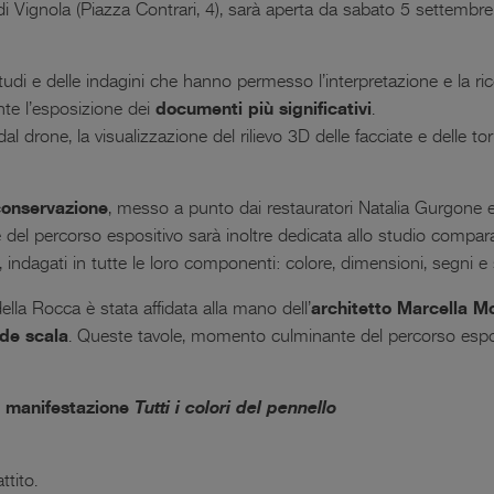
a di Vignola (Piazza Contrari, 4), sarà aperta da sabato 5 settem
studi e delle indagini che hanno permesso l’interpretazione e la ri
nte l’esposizione dei
documenti più significativi
.
al drone, la visualizzazione del rilievo 3D delle facciate e delle tor
conservazione
, messo a punto dai restauratori Natalia Gurgone 
te del percorso espositivo sarà inoltre dedicata allo studio comp
, indagati in tutte le loro componenti: colore, dimensioni, segni e 
ella Rocca è stata affidata alla mano dell’
architetto Marcella M
nde scala
. Queste tavole, momento culminante del percorso esposi
a manifestazione
Tutti i colori del pennello
ttito.