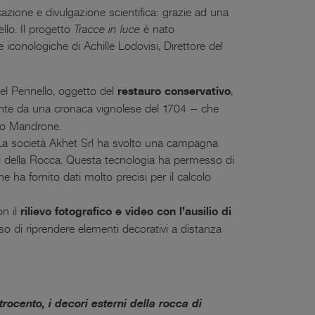
zione e divulgazione scientifica: grazie ad una
ello. Il progetto
Tracce in luce
è nato
 iconologiche di Achille Lodovisi, Direttore del
del Pennello, oggetto del
restauro conservativo
,
te da una cronaca vignolese del 1704 – che
ano Mandrone.
a. La società Akhet Srl ha svolto una campagna
ud della Rocca. Questa tecnologia ha permesso di
che ha fornito dati molto precisi per il calcolo
on il
rilievo fotografico e video con l’ausilio di
 di riprendere elementi decorativi a distanza
rocento, i decori esterni della rocca di