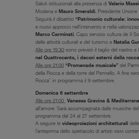
Saluti istituzionali alla presenza di
Valerio Mass
Modena e
Mauro Smeraldi
, Presidente Unione T
Seguirà il dibattito
“Patrimonio culturale: innov
e nuovi approcci nell’intervento e nella valorizza
Marco Carminati
, Capo servizio cultura de Il So
delle attività culturali e del turismo e
Natalia Gu
Alle ore 19.30
sono previsti il taglio del nastro e 
nel Quattrocento, i decori esterni della rocca
Alle ore 21.00
“Promenade musicale”
del Parma
della Rocca e della torre del Pennello. A fine se
Rocca” in programma il 9 settembre.
Domenica 6 settembre
Alle ore 21.00
Vanessa Gravina & Mediterranea
all’amore. Sarà accompagnata dalle musiche del 
programma dal 24 al 27 settembre.
A seguire le
videoproiezioni architetturali
delle
l’anteprima dello spettacolo di artisti visivi 