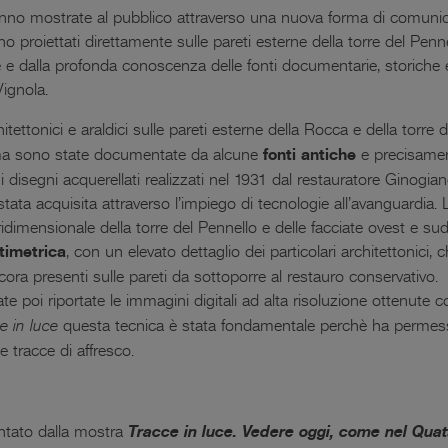
anno mostrate al pubblico attraverso una nuova forma di comunica
no proiettati direttamente sulle pareti esterne della torre del Penn
ne e dalla profonda conoscenza delle fonti documentarie, storiche e
ignola.
ettonici e araldici sulle pareti esterne della Rocca e della torre 
ia ma sono state documentate da alcune
fonti antiche
e precisamen
ni disegni acquerellati realizzati nel 1931 dal restauratore Ginogi
stata acquisita attraverso l’impiego di tecnologie all’avanguardi
idimensionale della torre del Pennello e delle facciate ovest e s
timetrica
, con un elevato dettaglio dei particolari architettonici, 
cora presenti sulle pareti da sottoporre al restauro conservativo.
te poi riportate le immagini digitali ad alta risoluzione ottenute c
e in luce
questa tecnica è stata fondamentale perchè ha permesso
 tracce di affresco.
tato dalla mostra
Tracce in luce. Vedere oggi, come nel Quatt