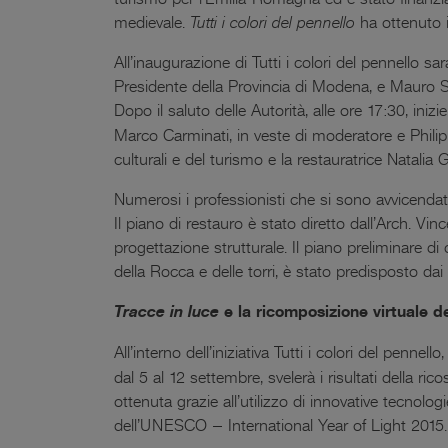
medievale.
Tutti i colori del pennello
ha ottenuto i
All’inaugurazione di Tutti i colori del pennello 
Presidente della Provincia di Modena, e Mauro Sm
Dopo il saluto delle Autorità, alle ore 17:30, inizie
Marco Carminati, in veste di moderatore e Philippe
culturali e del turismo e la restauratrice Natali
Numerosi i professionisti che si sono avvicendati,
Il piano di restauro è stato diretto dall’Arch. Vin
progettazione strutturale. Il piano preliminare d
della Rocca e delle torri, è stato predisposto d
Tracce in luce
e la ricomposizione virtuale de
All’interno dell’iniziativa Tutti i colori del penn
dal 5 al 12 settembre, svelerà i risultati della ri
ottenuta grazie all’utilizzo di innovative tecnolog
dell’UNESCO – International Year of Light 2015.