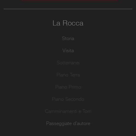
La Rocca
Storia
Visita
Sotterranei
Piano Terra
Piano Primo
Piano Secondo
Camminamenti e Torri
Passeggiate d’autore