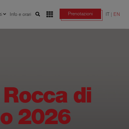
Prenotazioni
ti
Info e orari
IT
EN
a Rocca di
rio 2026