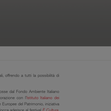
 offrendo a tutti la possibilità di
mosse dal
Fondo Ambiente Italiano
borazione con l’
Istituto Italiano dei
e Europee del Patrimonio, iniziativa
occa aderisce al festival
È Cultura
,