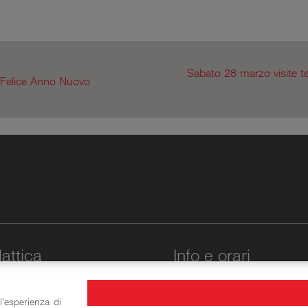
Sabato 28 marzo visite te
 Felice Anno Nuovo
attica
Info e orari
Laboratori storico-didattici
l'esperienza di