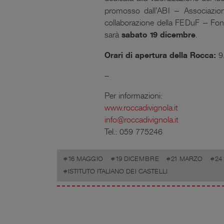
promosso dall’
ABI – Associazion
collaborazione della
FEDuF – Fonda
sarà
sabato 19 dicembre
.
Orari di apertura della Rocca:
9
—
Per informazioni:
www.roccadivignola.it
info@roccadivignola.it
Tel.: 059 775246
16 MAGGIO
19 DICEMBRE
21 MARZO
24
ISTITUTO ITALIANO DEI CASTELLI