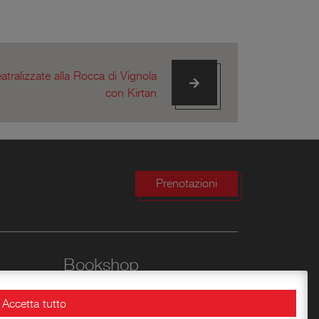
atralizzate alla Rocca di Vignola
con Kirtan
Prenotazioni
Bookshop
Conoscere la Rocca
Accetta tutto