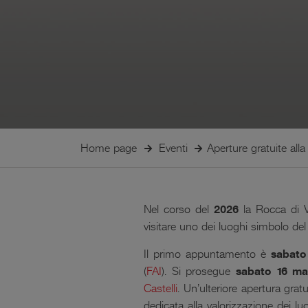
Home page
Eventi
Aperture gratuite all
Nel corso del
2026
la Rocca di Vi
visitare uno dei luoghi simbolo del 
Il primo appuntamento è
sabato
(
FAI
)
. Si prosegue
sabato 16 ma
Castelli
. Un’ulteriore apertura grat
dedicata alla valorizzazione dei luo