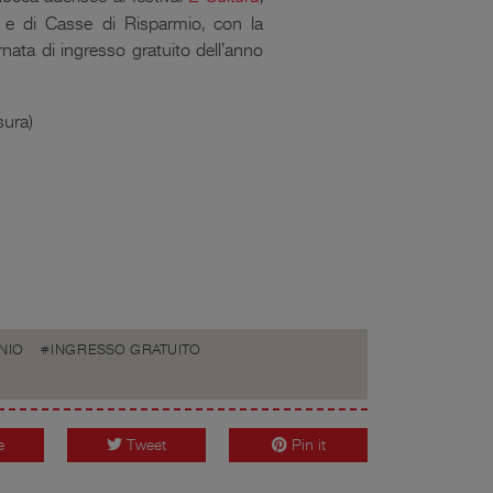
 e di Casse di Risparmio
, con la
ornata di ingresso gratuito dell’anno
sura)
NIO
INGRESSO GRATUITO
e
Tweet
Pin it