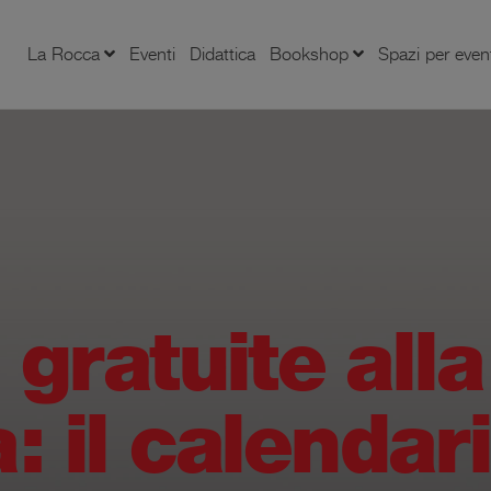
La Rocca
Eventi
Didattica
Bookshop
Spazi per even
gratuite all
: il calenda