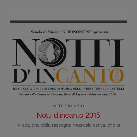
Valentina Domenicali, soprano Paolo Gabellini,
tenore Emanuela Grassetto, violino Gabriele
Zoffoli, violoncello Fabrizio Flisi, pianoforte Sabato
2 luglio 2016 – 21:15 Quartetto […]
NOTTI D'INCANTO
Notti d’incanto 2015
V edizione della rassegna musicale estiva, che si
svolgerà in Piazza dei Contrari, ai piedi della