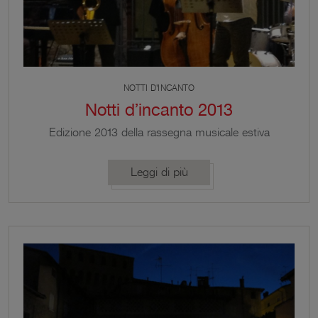
NOTTI D'INCANTO
Notti d’incanto 2013
Edizione 2013 della rassegna musicale estiva
composta da tre appuntamenti nella splendida
corte delle Sale della Meridiana. Luogo di
Leggi di più
particolare fascino immerso nello sfondo della
Rocca e arricchito da un’acustica fantastica,
particolarmente indicata per l’ascolto di strumenti
acustici. Le serate offrono al pubblico tre nicchie
musicali di ampia varietà stilistica. Generi diversi e
molto lontani, con timbri […]