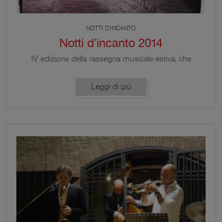
NOTTI D'INCANTO
Notti d’incanto 2014
IV edizione della rassegna musicale estiva, che
quest’anno si svolge in Piazza dei Contrari, ai piedi
della suggestiva Rocca di Vignola. mercoledì 9
Leggi di più
luglio 2014 – 21:00 soul stirring sound I CLASSICI
DEL SOUL mercoledì 16 luglio 2014 – 21:00 Note
noire quartet IMMAGINI SONORE
MITTELEUROPEE Roberto Beneventi, fisarmonica
Ruben Chaviano, violino Tommaso Papini, chitarra
[…]