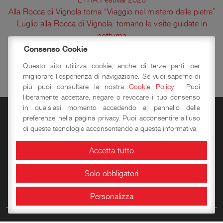
Alla Rocca di Vignola torna “Viaggio nel mistero delle pietre”
Luglio alla Rocca di Vignola: tornano le visite guidate in
notturna
Oltre il tempo: alla Rocca di Vignola la storia diventa
Consenso Cookie
esperienza
Questo sito utilizza cookie, anche di terze parti, per
Sabato 27 giugno. La storia prende voce: visita teatralizzata
migliorare l'esperienza di navigazione. Se vuoi saperne di
con Kirtan
più puoi consultare la nostra
Cookie Policy
. Puoi
liberamente accettare, negare o revocare il tuo consenso
in qualsiasi momento accedendo al pannello delle
preferenze nella pagina privacy. Puoi acconsentire all'uso
di queste tecnologie acconsentendo a questa informativa.
Accetta tutto
Solo obbligatori
Prenotazioni
Personalizza