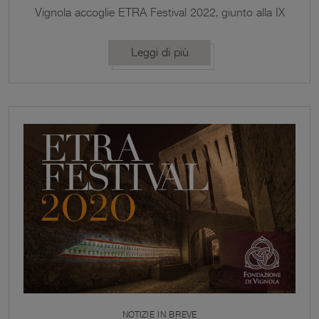
Vignola accoglie ETRA Festival 2022, giunto alla IX
edizione, nella suggestiva cornice di Piazza dei
Contrari, luogo magico, dove l’arte, la cultura, lo
Leggi di più
spettacolo e le emozioni sono di casa, e presso la
Biblioteca Comunale F. Selmi con la rassegna
inCORTILE 2022. ETRA Festival prende il via con le
anticipazioni di venerdì 1 luglio e […]
NOTIZIE IN BREVE