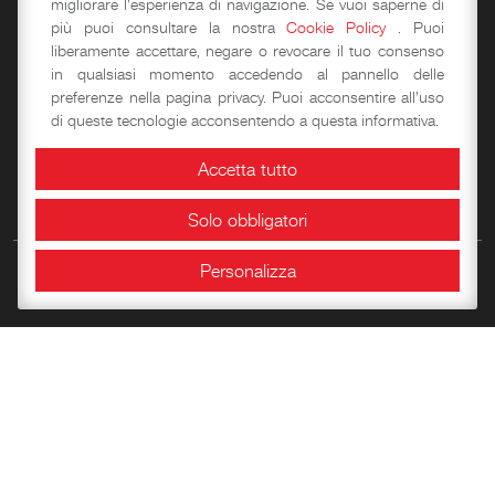
migliorare l'esperienza di navigazione. Se vuoi saperne di
più puoi consultare la nostra
Cookie Policy
. Puoi
liberamente accettare, negare o revocare il tuo consenso
in qualsiasi momento accedendo al pannello delle
preferenze nella pagina privacy. Puoi acconsentire all'uso
di queste tecnologie acconsentendo a questa informativa.
Accetta tutto
Prenotazioni
Solo obbligatori
Personalizza
La Rocca
Storia
Visita
Sotterranei
Piano Terra