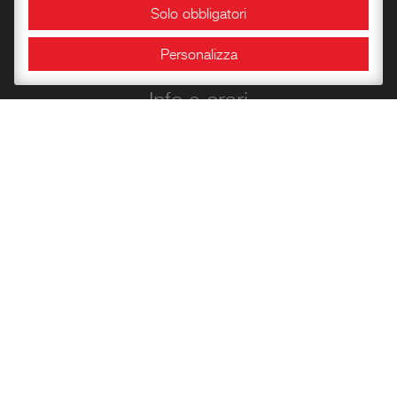
Solo obbligatori
Sale espositive
Personalizza
Info e orari
Bookshop
Conoscere la Rocca
Libri per l’infanzia
Quaderni del Centro
Carte Storiche