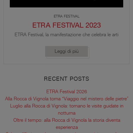
ETRA FESTIVAL
ETRA FESTIVAL 2023
ETRA Festival, la manifestazione che celebra le arti
in Piazza dei Contrari a Vignola, torna dal 14 luglio
al 21 agosto, nella sua X edizione. Un mese di
Leggi di più
eventi gratuiti dedicati alla musica, alla danza, alla
poesia e al teatro con spettacoli dal vivo.
RECENT POSTS
ETRA Festival 2026
Alla Rocca di Vignola torna “Viaggio nel mistero delle pietre”
Luglio alla Rocca di Vignola: tornano le visite guidate in
notturna
Oltre il tempo: alla Rocca di Vignola la storia diventa
esperienza