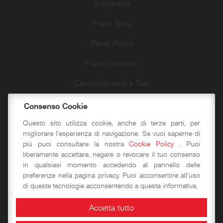
Sotterranei
Piano Terra
Piano Primo
Piano Secondo
Camminamenti e Torri
Passeggiate d’autore
Consenso Cookie
Questo sito utilizza cookie, anche di terze parti, per
migliorare l'esperienza di navigazione. Se vuoi saperne di
Didattica
più puoi consultare la nostra
Cookie Policy
. Puoi
liberamente accettare, negare o revocare il tuo consenso
in qualsiasi momento accedendo al pannello delle
Laboratori storico-didattici
preferenze nella pagina privacy. Puoi acconsentire all'uso
di queste tecnologie acconsentendo a questa informativa.
Spazi per eventi
Accetta tutto
Area Congressuale