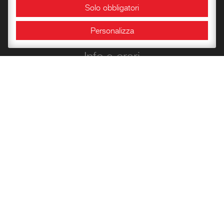
Solo obbligatori
Sale espositive
Personalizza
Info e orari
Bookshop
Conoscere la Rocca
Libri per l’infanzia
Quaderni del Centro
Carte Storiche