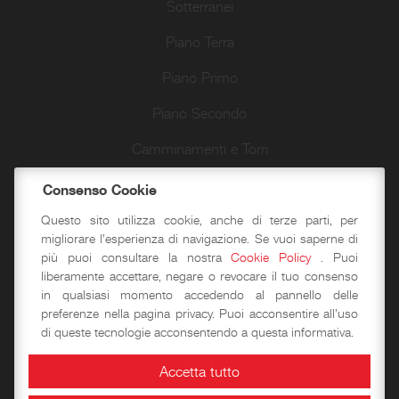
Sotterranei
Piano Terra
Piano Primo
Piano Secondo
Camminamenti e Torri
Passeggiate d’autore
Consenso Cookie
Questo sito utilizza cookie, anche di terze parti, per
migliorare l'esperienza di navigazione. Se vuoi saperne di
Didattica
più puoi consultare la nostra
Cookie Policy
. Puoi
liberamente accettare, negare o revocare il tuo consenso
in qualsiasi momento accedendo al pannello delle
Laboratori storico-didattici
preferenze nella pagina privacy. Puoi acconsentire all'uso
di queste tecnologie acconsentendo a questa informativa.
Spazi per eventi
Accetta tutto
Area Congressuale