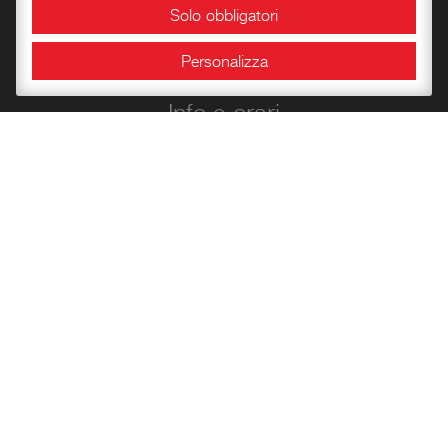
Solo obbligatori
Sale espositive
Personalizza
Info e orari
Bookshop
Conoscere la Rocca
Libri per l’infanzia
Quaderni del Centro
Carte Storiche