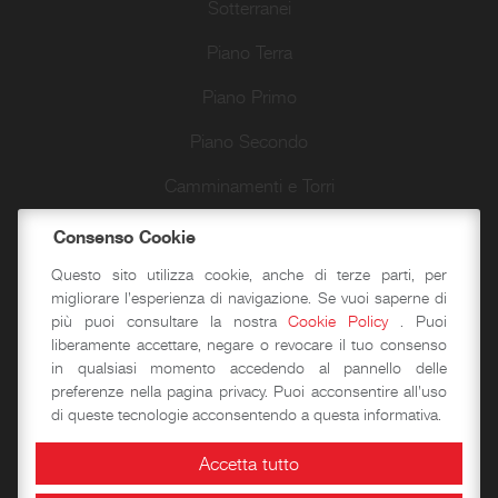
Sotterranei
Piano Terra
Piano Primo
Piano Secondo
Camminamenti e Torri
Passeggiate d’autore
Consenso Cookie
Questo sito utilizza cookie, anche di terze parti, per
migliorare l'esperienza di navigazione. Se vuoi saperne di
Didattica
più puoi consultare la nostra
Cookie Policy
. Puoi
liberamente accettare, negare o revocare il tuo consenso
in qualsiasi momento accedendo al pannello delle
Laboratori storico-didattici
preferenze nella pagina privacy. Puoi acconsentire all'uso
di queste tecnologie acconsentendo a questa informativa.
Spazi per eventi
Accetta tutto
Area Congressuale