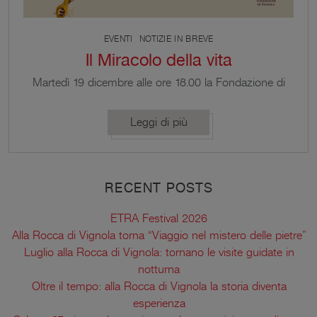
EVENTI
NOTIZIE IN BREVE
Il Miracolo della vita
Martedì 19 dicembre alle ore 18.00 la Fondazione di
Vignola ha il piacere di ospitare, presso la Sala dei
Contrari della Rocca di Vignola, la presentazione
Leggi di più
del libro Il Miracolo della Vita di Gabriele
Semprebon, Luca Crippa e Arnoldo Mosca
Mondadori, con la prefazione di Papa Francesco.
RECENT POSTS
ETRA Festival 2026
Alla Rocca di Vignola torna “Viaggio nel mistero delle pietre”
Luglio alla Rocca di Vignola: tornano le visite guidate in
notturna
Oltre il tempo: alla Rocca di Vignola la storia diventa
esperienza