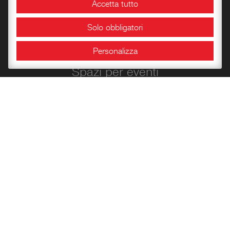
Accetta tutto
Didattica
Solo obbligatori
Laboratori storico-didattici
Personalizza
Spazi per eventi
Area Congressuale
Sale espositive
Info e orari
Bookshop