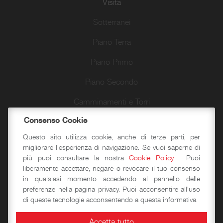
Visita
Sotterranei
Piano Terra
Piano Primo
Piano Secondo
Camminamenti e Torri
Consenso Cookie
Passeggiate d’autore
Questo sito utilizza cookie, anche di terze parti, per
migliorare l'esperienza di navigazione. Se vuoi saperne di
più puoi consultare la nostra
Cookie Policy
. Puoi
Didattica
liberamente accettare, negare o revocare il tuo consenso
in qualsiasi momento accedendo al pannello delle
Laboratori storico-didattici
preferenze nella pagina privacy. Puoi acconsentire all'uso
di queste tecnologie acconsentendo a questa informativa.
Spazi per eventi
Accetta tutto