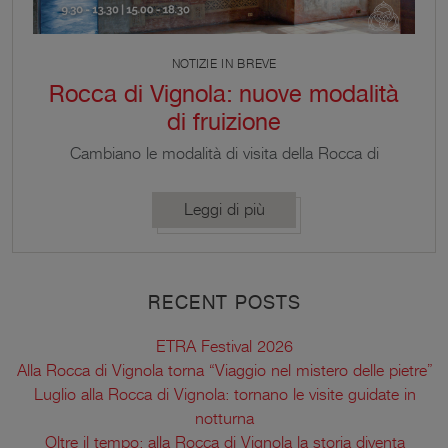
NOTIZIE IN BREVE
Rocca di Vignola: nuove modalità
di fruizione
Cambiano le modalità di visita della Rocca di
Vignola: la differente opportunità di fruizione si
accompagna a uno sviluppo della proposta
Leggi di più
culturale, fatta di mostre ed esposizioni, alla
disponibilità di nuove audioguide e all’introduzione
dell’ingresso a pagamento. Le scuole avranno una
mattinata dedicata – il giovedì – nell’ambito della
RECENT POSTS
quale gli istituti scolastici dell’Unione Terre […]
ETRA Festival 2026
Alla Rocca di Vignola torna “Viaggio nel mistero delle pietre”
Luglio alla Rocca di Vignola: tornano le visite guidate in
notturna
Oltre il tempo: alla Rocca di Vignola la storia diventa