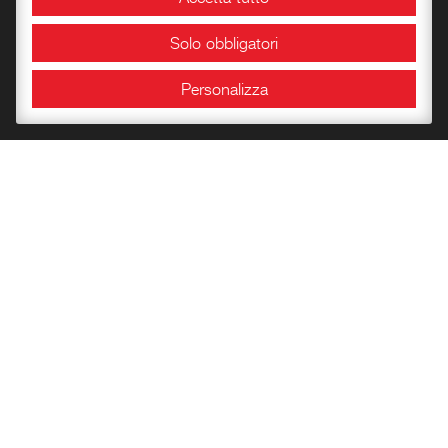
Area Congressuale
Solo obbligatori
Sale espositive
Personalizza
Info e orari
Bookshop
Conoscere la Rocca
Libri per l’infanzia
Quaderni del Centro
Carte Storiche