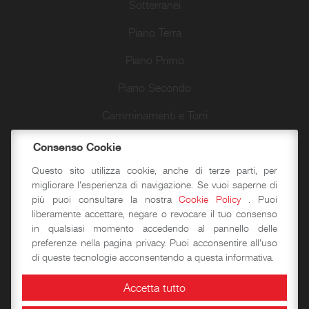
Sotterranei
Piano Terra
Piano Primo
Piano Secondo
Camminamenti e Torri
Passeggiate d’autore
Consenso Cookie
Questo sito utilizza cookie, anche di terze parti, per
migliorare l'esperienza di navigazione. Se vuoi saperne di
Didattica
più puoi consultare la nostra
Cookie Policy
. Puoi
liberamente accettare, negare o revocare il tuo consenso
in qualsiasi momento accedendo al pannello delle
Laboratori storico-didattici
preferenze nella pagina privacy. Puoi acconsentire all'uso
di queste tecnologie acconsentendo a questa informativa.
Spazi per eventi
Accetta tutto
Area Congressuale