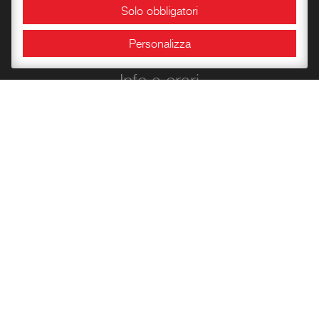
Solo obbligatori
Sale espositive
Personalizza
Info e orari
Bookshop
Conoscere la Rocca
Libri per l’infanzia
Quaderni del Centro
Carte Storiche