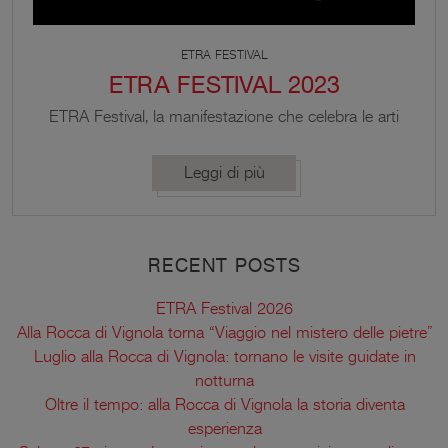
ETRA FESTIVAL
ETRA FESTIVAL 2023
ETRA Festival, la manifestazione che celebra le arti
in Piazza dei Contrari a Vignola, torna dal 14 luglio
al 21 agosto, nella sua X edizione. Un mese di
Leggi di più
eventi gratuiti dedicati alla musica, alla danza, alla
poesia e al teatro con spettacoli dal vivo.
RECENT POSTS
ETRA Festival 2026
Alla Rocca di Vignola torna “Viaggio nel mistero delle pietre”
Luglio alla Rocca di Vignola: tornano le visite guidate in
notturna
Oltre il tempo: alla Rocca di Vignola la storia diventa
esperienza