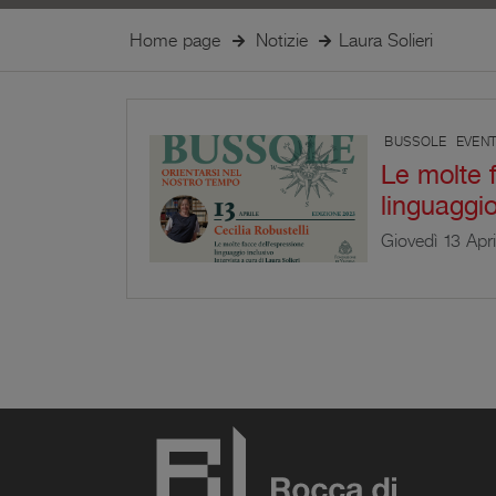
Home page
Notizie
Laura Solieri
BUSSOLE
EVENT
Le molte 
linguaggio
Giovedì 13 Apri
ospita il prim
2023 dal titolo
“linguaggio inc
Robustelli.