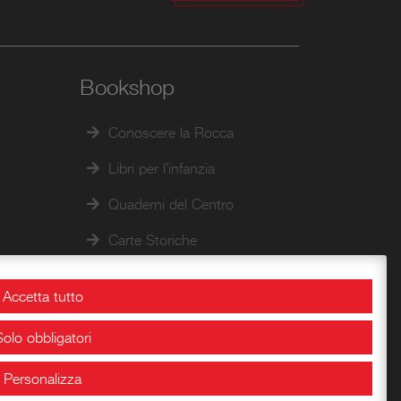
Bookshop
Conoscere la Rocca
Libri per l’infanzia
Quaderni del Centro
Carte Storiche
Accetta tutto
Solo obbligatori
Personalizza