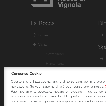
La Rocca
Did
Storia
Visita
Spa
Sotterranei
Piano Terra
Piano Primo
Consenso Cookie
Questo sito utilizza cookie, anche di terze parti, per migliorare 
Piano Secondo
navigazione. Se vuoi saperne di più puoi consultare la nostra
Puoi liberamente accettare, negare o revocare il tuo consens
Camminamenti e Torri
momento accedendo al pannello delle preferenze nella pagina
Passeggiate d’autore
acconsentire all'uso di queste tecnologie acconsentendo a questa 