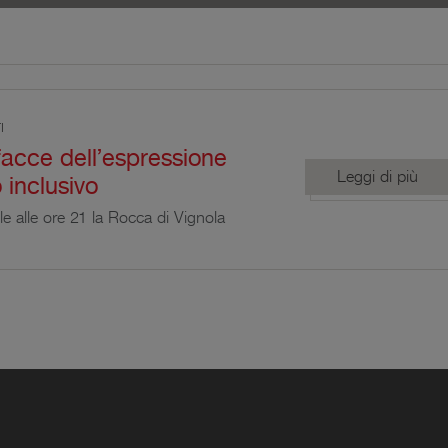
I
facce dell’espressione
Leggi di più
 inclusivo
le alle ore 21 la Rocca di Vignola
o appuntamento della rassegna Bussole
 Le molte facce dell'espressione
lusivo” con la prof.ssa Cecilia