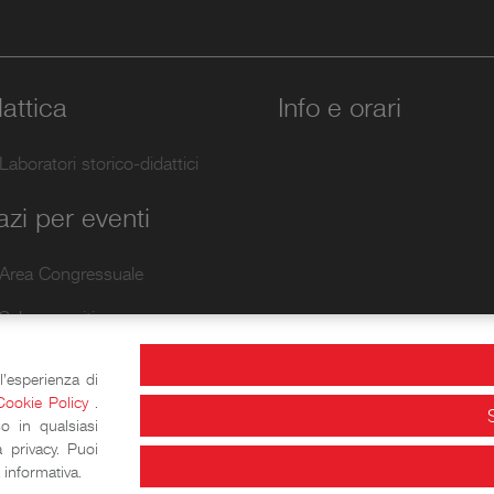
attica
Info e orari
Laboratori storico-didattici
zi per eventi
Area Congressuale
Sale espositive
l'esperienza di
Cookie Policy
.
o in qualsiasi
 privacy. Puoi
informativa.