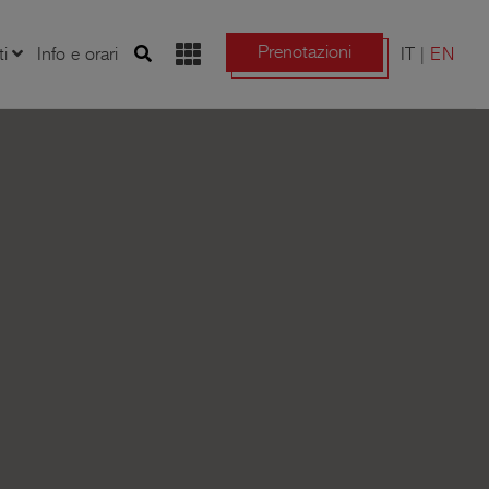
Prenotazioni
ti
Info e orari
IT
EN
i