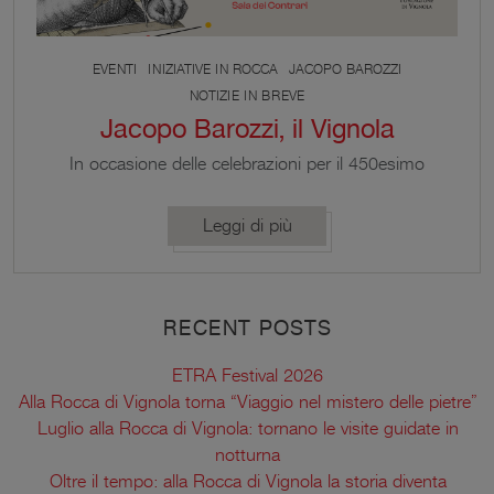
EVENTI
INIZIATIVE IN ROCCA
JACOPO BAROZZI
NOTIZIE IN BREVE
Jacopo Barozzi, il Vignola
In occasione delle celebrazioni per il 450esimo
anniversario della morte di Jacopo Barozzi, la
Fondazione di Vignola ha organizzato presso la
Leggi di più
Sala dei Contrari della Rocca una serie di
conferenze affidate ad alcuni dei massimi esperti
dell’artista.
RECENT POSTS
ETRA Festival 2026
Alla Rocca di Vignola torna “Viaggio nel mistero delle pietre”
Luglio alla Rocca di Vignola: tornano le visite guidate in
notturna
Oltre il tempo: alla Rocca di Vignola la storia diventa