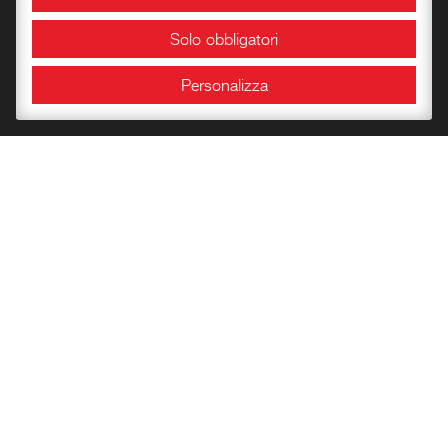
Area Congressuale
Solo obbligatori
Sale espositive
Personalizza
Info e orari
Bookshop
Conoscere la Rocca
Libri per l’infanzia
Quaderni del Centro
Carte Storiche