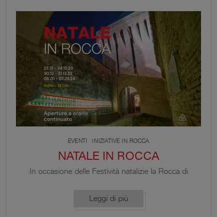
speciale: da venerdì 5 a lunedì 8 dicembre la Rocca
sarà aperta, con […]
EVENTI
INIZIATIVE IN ROCCA
NATALE IN ROCCA
In occasione delle Festività natalizie la Rocca di
Vignola apre le sue straordinarie Sale affrescate e la
Cappella Contrari ad orario continuato dalle 11.00
Leggi di più
alle 18.00.