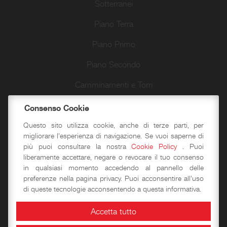
Sotterranei
Piano Terra
Piano Primo
Piano Secondo
Camminamenti e Torri
Passeggiate d’autore
Consenso Cookie
Questo sito utilizza cookie, anche di terze parti, per
migliorare l'esperienza di navigazione. Se vuoi saperne di
Didattica
più puoi consultare la nostra
Cookie Policy
. Puoi
liberamente accettare, negare o revocare il tuo consenso
in qualsiasi momento accedendo al pannello delle
Laboratori storico-didattici
preferenze nella pagina privacy. Puoi acconsentire all'uso
di queste tecnologie acconsentendo a questa informativa.
Spazi per eventi
Accetta tutto
Area Congressuale