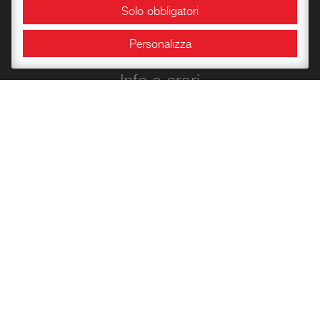
Solo obbligatori
Sale espositive
Personalizza
Info e orari
Bookshop
Conoscere la Rocca
Libri per l’infanzia
Quaderni del Centro
Carte Storiche