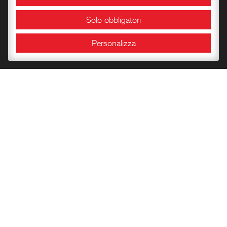
Area Congressuale
Solo obbligatori
Sale espositive
Personalizza
Info e orari
Bookshop
Conoscere la Rocca
Libri per l’infanzia
Quaderni del Centro
Carte Storiche