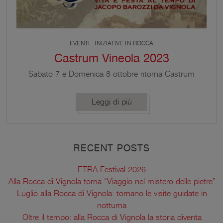
EVENTI
INIZIATIVE IN ROCCA
Castrum Vineola 2023
Sabato 7 e Domenica 8 ottobre ritorna Castrum
Vineola in un’edizione dedicata a 𝙅𝙖𝙘𝙤𝙥𝙤
𝘽𝙖𝙧𝙤𝙯𝙯𝙞 per celebrare il 450esimo anniversario
Leggi di più
della morte dell’illustre artista. Alla Rocca di Vignola
si svolgeranno visite animate sulla vita quotidiana,
civile e militare al tempo dell’illustre artista.
RECENT POSTS
ETRA Festival 2026
Alla Rocca di Vignola torna “Viaggio nel mistero delle pietre”
Luglio alla Rocca di Vignola: tornano le visite guidate in
notturna
Oltre il tempo: alla Rocca di Vignola la storia diventa