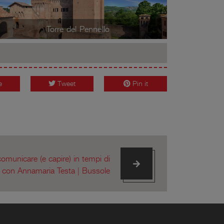
Torre del Pennello
e
Tweet
Pin it
omunicare (e capire) in tempi di
e con Annamaria Testa | Bussole