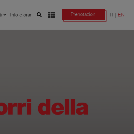
Prenotazioni
ti
Info e orari
IT
EN
orri della