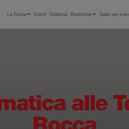
La Rocca
Eventi
Didattica
Bookshop
Spazi per even
matica alle T
Rocca