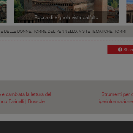
-
Rocca di Vignola vista dall'alto
E DELLE DONNE; TORRE DEL PENNELLO; VISITE TEMATICHE; TORRI
Shar
 è cambiata la lettura del
Strumenti per c
co Farinelli | Bussole
iperinformazion