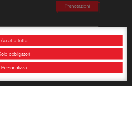
Prenotazioni
Bookshop
Accetta tutto
Solo obbligatori
Conoscere la Rocca
Libri per l’infanzia
Personalizza
Quaderni del Centro
Carte Storiche