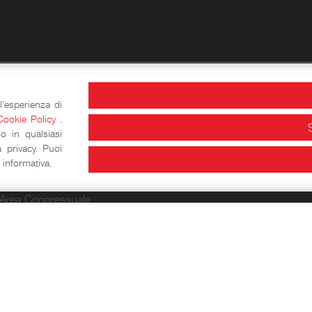
attica
Info e orari
l'esperienza di
Cookie Policy
.
Laboratori storico-didattici
o in qualsiasi
 privacy. Puoi
zi per eventi
informativa.
Area Congressuale
Sale espositive