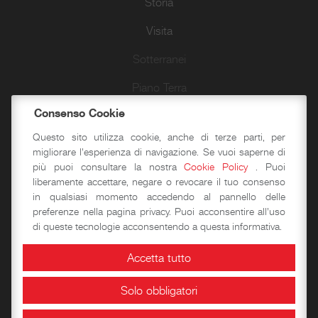
Storia
Visita
Sotterranei
Piano Terra
Consenso Cookie
Piano Primo
Questo sito utilizza cookie, anche di terze parti, per
Piano Secondo
migliorare l'esperienza di navigazione. Se vuoi saperne di
più puoi consultare la nostra
Cookie Policy
. Puoi
Camminamenti e Torri
liberamente accettare, negare o revocare il tuo consenso
in qualsiasi momento accedendo al pannello delle
Passeggiate d’autore
preferenze nella pagina privacy. Puoi acconsentire all'uso
di queste tecnologie acconsentendo a questa informativa.
Didattica
Accetta tutto
Solo obbligatori
Laboratori storico-didattici