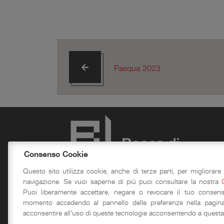
Pasqua 2023
Consenso Cookie
Questo sito utilizza cookie, anche di terze parti, per migliorare 
navigazione. Se vuoi saperne di più puoi consultare la nostra
Puoi liberamente accettare, negare o revocare il tuo consens
La Rocca
Did
momento accedendo al pannello delle preferenze nella pagina
acconsentire all'uso di queste tecnologie acconsentendo a questa 
Storia