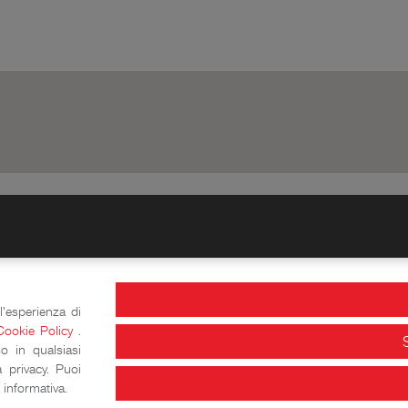
l'esperienza di
Cookie Policy
.
o in qualsiasi
attica
Info e orari
 privacy. Puoi
informativa.
Laboratori storico-didattici