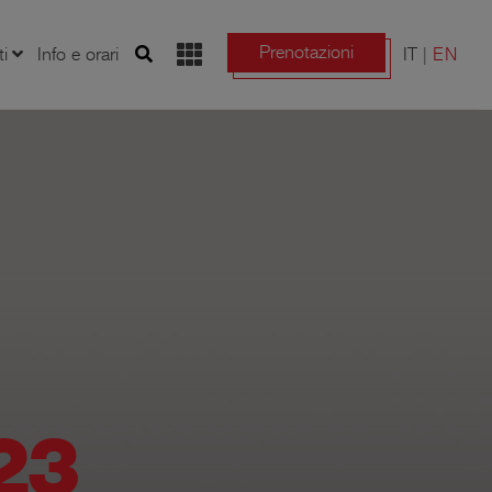
Prenotazioni
ti
Info e orari
IT
EN
023