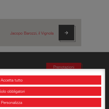
Jacopo Barozzi, il Vignola
Prenotazioni
Accetta tutto
Solo obbligatori
Bookshop
Personalizza
Conoscere la Rocca