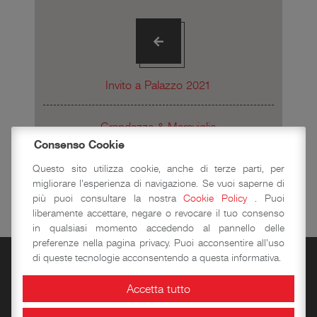
Invito a Palazzo 2021
Grandezze & Meraviglie
Consenso Cookie
Questo sito utilizza cookie, anche di terze parti, per
migliorare l'esperienza di navigazione. Se vuoi saperne di
più puoi consultare la nostra
Cookie Policy
. Puoi
liberamente accettare, negare o revocare il tuo consenso
in qualsiasi momento accedendo al pannello delle
preferenze nella pagina privacy. Puoi acconsentire all'uso
di queste tecnologie acconsentendo a questa informativa.
Accetta tutto