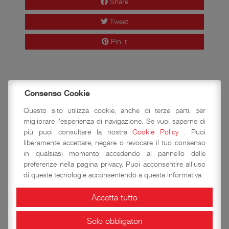
Share
Tweet
Pin it
Consenso Cookie
Questo sito utilizza cookie, anche di terze parti, per
migliorare l'esperienza di navigazione. Se vuoi saperne di
più puoi consultare la nostra
Cookie Policy
. Puoi
liberamente accettare, negare o revocare il tuo consenso
in qualsiasi momento accedendo al pannello delle
INVITO A PALAZZO.
preferenze nella pagina privacy. Puoi acconsentire all'uso
Sabato 10 ottobre 2020
di queste tecnologie acconsentendo a questa informativa.
Accetta tutto
Sospeso il concerto del 31
ottobre di Grandezze &
Solo obbligatori
Meraviglie