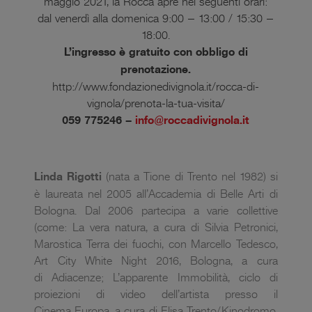
maggio 2021, la Rocca apre nei seguenti orari:
dal venerdì alla domenica 9:00 – 13:00 / 15:30 –
18:00.
L’ingresso è gratuito con obbligo di
prenotazione.
http://www.fondazionedivignola.it/rocca-di-
vignola/prenota-la-tua-visita/
059 775246 –
info@roccadivignola.it
Linda Rigotti
(nata a Tione di Trento nel 1982) si
è laureata nel 2005 all’Accademia di Belle Arti di
Bologna. Dal 2006 partecipa a varie collettive
(come: La vera natura, a cura di Silvia Petronici,
Marostica Terra dei fuochi, con Marcello Tedesco,
Art City White Night 2016, Bologna, a cura
di Adiacenze; L’apparente Immobilità, ciclo di
proiezioni di video dell’artista presso il
Cinema Europa, a cura di Elisa Trento/Kinodromo,