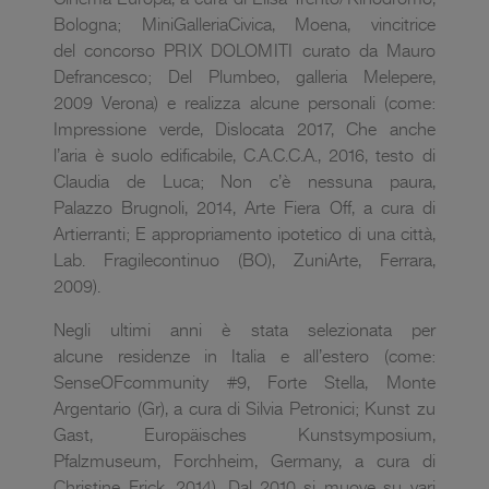
Bologna; MiniGalleriaCivica, Moena, vincitrice
del concorso PRIX DOLOMITI curato da Mauro
Defrancesco; Del Plumbeo, galleria Melepere,
2009 Verona) e realizza alcune personali (come:
Impressione verde, Dislocata 2017, Che anche
l’aria è suolo edificabile, C.A.C.C.A., 2016, testo di
Claudia de Luca; Non c’è nessuna paura,
Palazzo Brugnoli, 2014, Arte Fiera Off, a cura di
Artierranti; E appropriamento ipotetico di una città,
Lab. Fragilecontinuo (BO), ZuniArte, Ferrara,
2009).
Negli ultimi anni è stata selezionata per
alcune residenze in Italia e all’estero (come:
SenseOFcommunity #9, Forte Stella, Monte
Argentario (Gr), a cura di Silvia Petronici; Kunst zu
Gast, Europäisches Kunstsymposium,
Pfalzmuseum, Forchheim, Germany, a cura di
Christine Frick, 2014). Dal 2010 si muove su vari