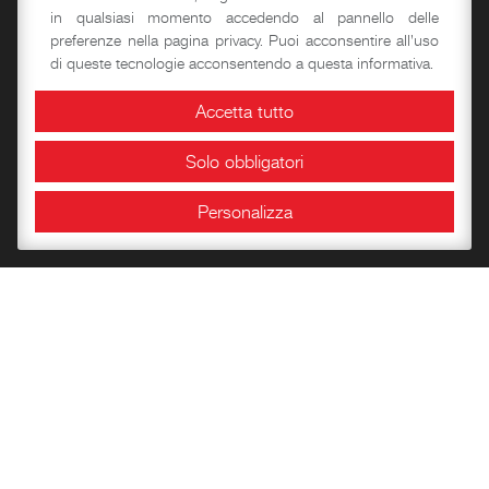
Piano Secondo
in qualsiasi momento accedendo al pannello delle
preferenze nella pagina privacy. Puoi acconsentire all'uso
Camminamenti e Torri
di queste tecnologie acconsentendo a questa informativa.
Passeggiate d’autore
Accetta tutto
Solo obbligatori
Didattica
Personalizza
Laboratori storico-didattici
Spazi per eventi
Area Congressuale
Sale espositive
Info e orari