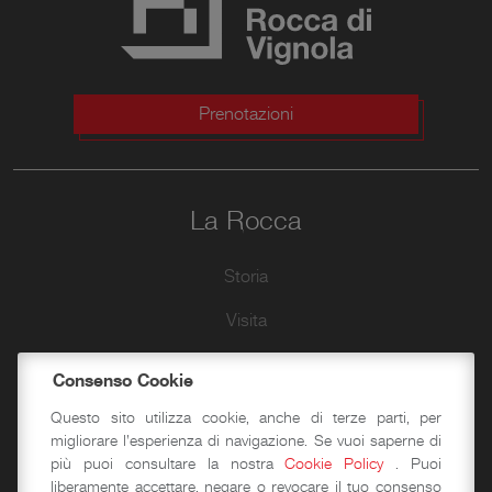
Prenotazioni
La Rocca
Storia
Visita
Sotterranei
Consenso Cookie
Piano Terra
Questo sito utilizza cookie, anche di terze parti, per
migliorare l'esperienza di navigazione. Se vuoi saperne di
Piano Primo
più puoi consultare la nostra
Cookie Policy
. Puoi
liberamente accettare, negare o revocare il tuo consenso