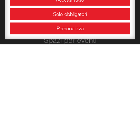
Didattica
Solo obbligatori
Laboratori storico-didattici
Personalizza
Spazi per eventi
Area Congressuale
Sale espositive
Info e orari
Bookshop
Conoscere la Rocca