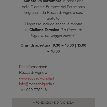
Sabato 28 settembre
in occasione
delle
Giornate Europee del Patrimonio
l’ingresso alla Rocca di Vignola sarà
gratuito
.
L’ingresso include anche la mostra
di
Giuliano Tomaino
“
La Rocca di
Vignola, un viaggio infinito
“.
Orari di apertura: 9.30 – 13.30 | 15.00
– 18.30
—
Per informazioni:
Rocca di Vignola
www.roccadivignola.it
info@roccadivignola.it
Tel.: 059 775246
FONDAZIONE DI VIGNOLA