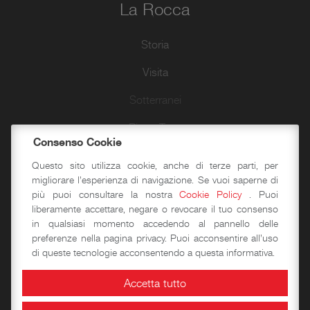
La Rocca
Storia
Visita
Sotterranei
Piano Terra
Consenso Cookie
Piano Primo
Questo sito utilizza cookie, anche di terze parti, per
migliorare l'esperienza di navigazione. Se vuoi saperne di
Piano Secondo
più puoi consultare la nostra
Cookie Policy
. Puoi
liberamente accettare, negare o revocare il tuo consenso
Camminamenti e Torri
in qualsiasi momento accedendo al pannello delle
Passeggiate d’autore
preferenze nella pagina privacy. Puoi acconsentire all'uso
di queste tecnologie acconsentendo a questa informativa.
Accetta tutto
Didattica