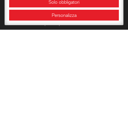
Solo obbligatori
Laboratori storico-didattici
Personalizza
Spazi per eventi
Area Congressuale
Sale espositive
Info e orari
Bookshop
Conoscere la Rocca
Libri per l’infanzia