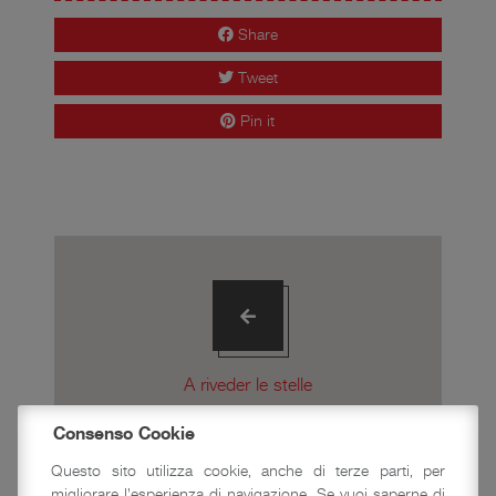
Share
Tweet
Pin it
A riveder le stelle
Consenso Cookie
To keep the clouds
Questo sito utilizza cookie, anche di terze parti, per
company tour
migliorare l'esperienza di navigazione. Se vuoi saperne di