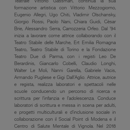
Teatrale Vittorio Gassman, continua la sua
formazione artistica con Vittorio Mezzogiorno,
Eugenio Allegri, Ugo Chiti, Vladimir Olschansky,
Giorgio Rossi, Paolo Nani, Chiara Guidi, Cèsar
Brie, Alessandro Serra, Carrozzeria Orfeo. Dal ’94
inizia a lavorare come attrice collaborando con il
Teatro Stabile delle Marche, Ert Emilia Romagna
Teatro, Teatro Stabile di Torino e la Fondazione
Teatro Due di Parma, con i registi Leo De
Berardinis, Giancarlo Cobelli, Claudio Longhi,
Walter Le Moli, Nanni Garella, Gabriele Vacis,
Armando Pugliese e Gigi Dall’Aglio. Attrice, autrice
e regista, realizza laboratori e spettacoli nelle
scuole conducendo un percorso di ricerca e
scrittura per l’infanzia e l’adolescenza. Conduce
laboratori di scrittura e messa in scena per adulti,
e progetti multiculturali e d’inclusione sociale in
collaborazione con il Social Point di Modena e il
Centro di Salute Mentale di Vignola. Nel 2018