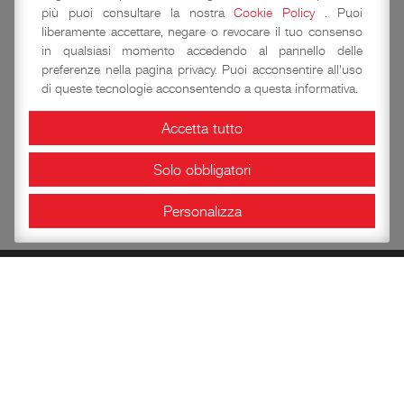
più puoi consultare la nostra
Cookie Policy
. Puoi
Dichiaro di aver letto e compreso l'
informativa
liberamente accettare, negare o revocare il tuo consenso
sulla privacy
.
in qualsiasi momento accedendo al pannello delle
La prenotazione sarà valida solo dopo conferma scritta
preferenze nella pagina privacy. Puoi acconsentire all'uso
da parte della segreteria della Rocca. Tale conferma deve
di queste tecnologie acconsentendo a questa informativa.
essere presentata in forma cartacea all’arrivo del gruppo.
In caso di mancato recapito si prega di
contattare la
Accetta tutto
segreteria
.
Solo obbligatori
Personalizza