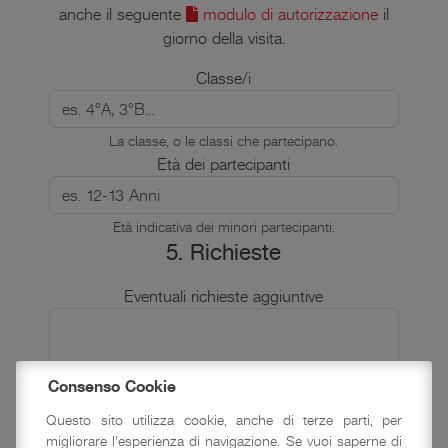
anche il seguente
modulo di autorizzazione
il
giorno della visita.
Classe/i
La classe, o le classi che partecipano.
Età dei partecipanti
Età indicativa dei minori partecipanti.
5. Richieste
Eventuali richieste aggiuntive
Consenso Cookie
Iscrivimi alla newsletter della Fondazione per le
Questo sito utilizza cookie, anche di terze parti, per
migliorare l'esperienza di navigazione. Se vuoi saperne di
iniziative nella Rocca di Vignola.